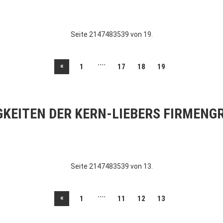
Seite 2147483539 von 19.
....
«
1
17
18
19
GKEITEN DER KERN-LIEBERS FIRMENG
Seite 2147483539 von 13.
....
«
1
11
12
13