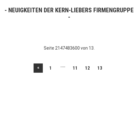
NEUIGKEITEN DER KERN-LIEBERS FIRMENGRUPPE
Seite 2147483600 von 13.
....
«
1
11
12
13