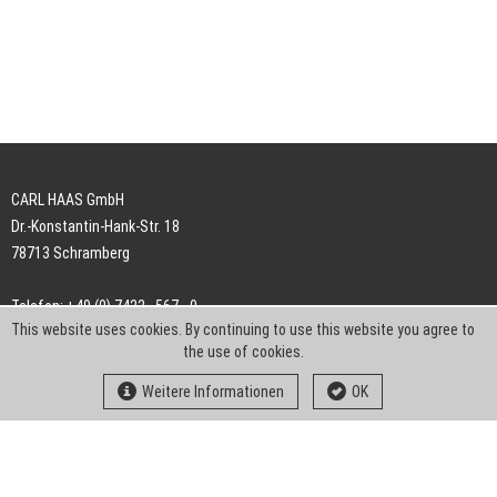
CARL HAAS GmbH
Dr.-Konstantin-Hank-Str. 18
78713 Schramberg
Telefon: +49 (0) 7422 . 567 - 0
This website uses cookies. By continuing to use this website you agree to
Telefax: +49 (0) 7422 . 567 - 239
the use of cookies.
E-Mail:
info-ch@kern-liebers.com
Weitere Informationen
OK
AGB
Impressum
Datenschutz
Downloads