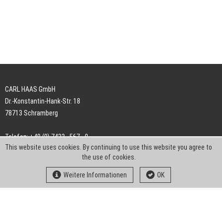
CARL HAAS GmbH
Dr.-Konstantin-Hank-Str. 18
78713 Schramberg
Telefon: +49 (0) 7422 . 567 - 0
This website uses cookies. By continuing to use this website you agree to
Telefax: +49 (0) 7422 . 567 - 239
the use of cookies.
E-Mail:
info-ch@kern-liebers.com
Weitere Informationen
OK
AGB
Impressum
Datenschutz
Downloads