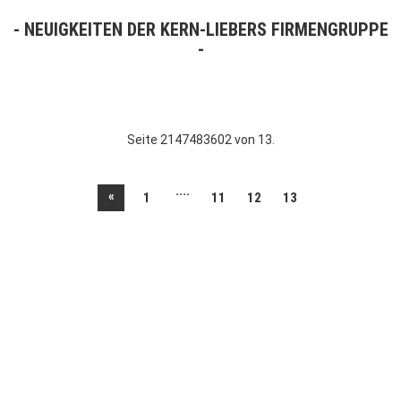
NEUIGKEITEN DER KERN-LIEBERS FIRMENGRUPPE
Seite 2147483602 von 13.
....
«
1
11
12
13