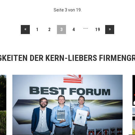
Seite 3 von 19.
....
«
»
1
2
3
4
19
GKEITEN DER KERN-LIEBERS FIRMENG