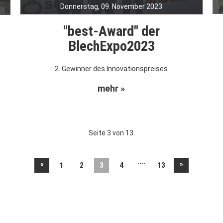
Donnerstag, 09. November 2023
"best-Award" der
BlechExpo2023
2. Gewinner des Innovationspreises
mehr »
Seite 3 von 13.
....
«
»
1
2
3
4
13