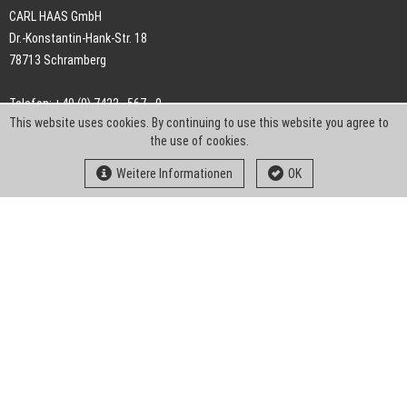
CARL HAAS GmbH
Dr.-Konstantin-Hank-Str. 18
78713 Schramberg
Telefon: +49 (0) 7422 . 567 - 0
This website uses cookies. By continuing to use this website you agree to
Telefax: +49 (0) 7422 . 567 - 239
the use of cookies.
E-Mail:
info-ch@kern-liebers.com
Weitere Informationen
OK
AGB
Impressum
Datenschutz
Downloads