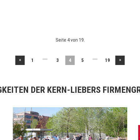
Seite 4 von 19.
....
....
«
»
1
3
4
5
19
GKEITEN DER KERN-LIEBERS FIRMENG