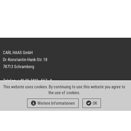
CARL HAAS GmbH
Dr.-Konstantin-Hank-Str. 18
78713 Schramberg
Telefon: +49 (0) 7422 . 567 - 0
This website uses cookies. By continuing to use this website you agree to
Telefax: +49 (0) 7422 . 567 - 239
the use of cookies.
E-Mail:
info-ch@kern-liebers.com
Weitere Informationen
OK
AGB
Impressum
Datenschutz
Downloads