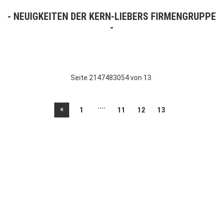
NEUIGKEITEN DER KERN-LIEBERS FIRMENGRUPPE
Seite 2147483054 von 13.
....
«
1
11
12
13