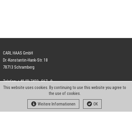
CARL HAAS GmbH
Dr.-Konstantin-Hank-Str. 18
78713 Schramberg
Telefon: +49 (0) 7422 . 567 - 0
This website uses cookies. By continuing to use this website you agree to
Telefax: +49 (0) 7422 . 567 - 239
the use of cookies.
E-Mail:
info-ch@kern-liebers.com
Weitere Informationen
OK
AGB
Impressum
Datenschutz
Downloads