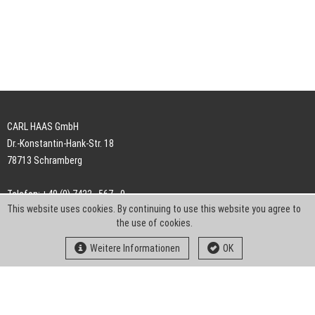
CARL HAAS GmbH
Dr.-Konstantin-Hank-Str. 18
78713 Schramberg
Telefon: +49 (0) 7422 . 567 - 0
This website uses cookies. By continuing to use this website you agree to
Telefax: +49 (0) 7422 . 567 - 239
the use of cookies.
E-Mail:
info-ch@kern-liebers.com
Weitere Informationen
OK
AGB
Impressum
Datenschutz
Downloads