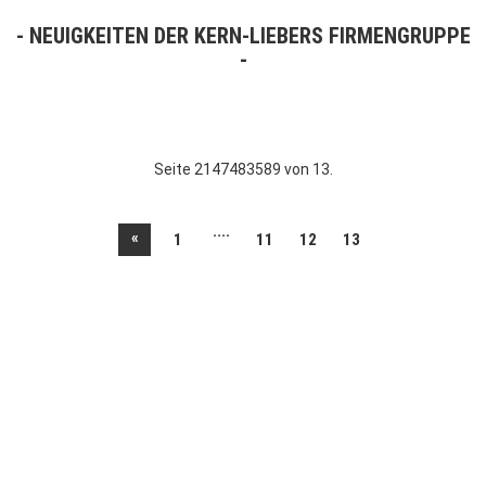
NEUIGKEITEN DER KERN-LIEBERS FIRMENGRUPPE
Seite 2147483589 von 13.
....
«
1
11
12
13