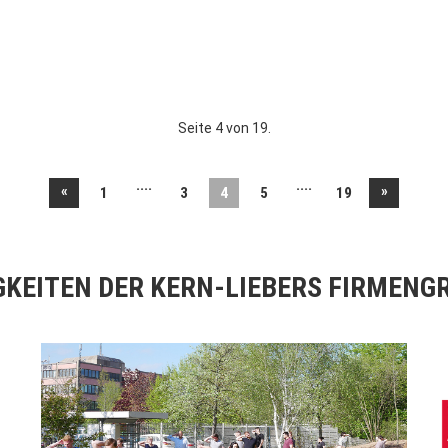
Seite 4 von 19.
....
....
«
»
1
3
4
5
19
GKEITEN DER KERN-LIEBERS FIRMENG