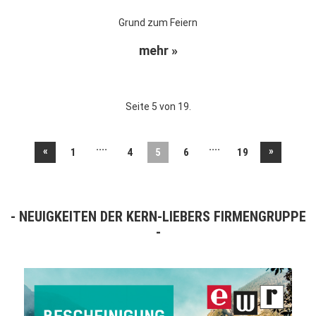
Grund zum Feiern
mehr »
Seite 5 von 19.
....
....
«
»
1
4
5
6
19
NEUIGKEITEN DER KERN-LIEBERS FIRMENGRUPPE